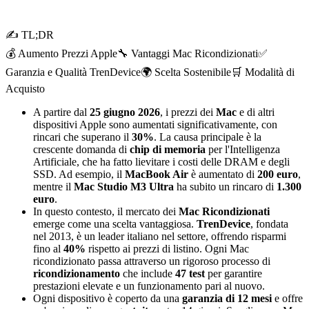
✍ TL;DR
💰 Aumento Prezzi Apple
🔧 Vantaggi Mac Ricondizionati
✅
Garanzia e Qualità TrenDevice
🌍 Scelta Sostenibile
🛒 Modalità di
Acquisto
A partire dal
25 giugno 2026
, i prezzi dei
Mac
e di altri
dispositivi Apple sono aumentati significativamente, con
rincari che superano il
30%
. La causa principale è la
crescente domanda di
chip di memoria
per l'Intelligenza
Artificiale, che ha fatto lievitare i costi delle DRAM e degli
SSD. Ad esempio, il
MacBook Air
è aumentato di
200 euro
,
mentre il
Mac Studio M3 Ultra
ha subito un rincaro di
1.300
euro
.
In questo contesto, il mercato dei
Mac Ricondizionati
emerge come una scelta vantaggiosa.
TrenDevice
, fondata
nel 2013, è un leader italiano nel settore, offrendo risparmi
fino al
40%
rispetto ai prezzi di listino. Ogni Mac
ricondizionato passa attraverso un rigoroso processo di
ricondizionamento
che include
47 test
per garantire
prestazioni elevate e un funzionamento pari al nuovo.
Ogni dispositivo è coperto da una
garanzia di 12 mesi
e offre