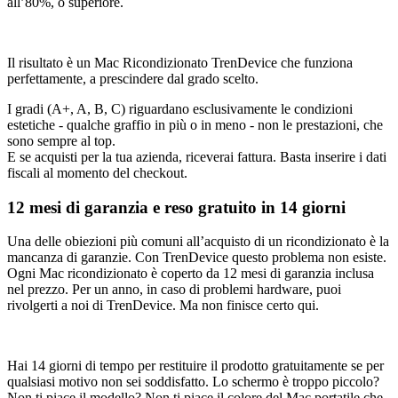
all’80%, o superiore.
Il risultato è un Mac Ricondizionato TrenDevice che funziona
perfettamente, a prescindere dal grado scelto.
I gradi (A+, A, B, C) riguardano esclusivamente le condizioni
estetiche - qualche graffio in più o in meno - non le prestazioni, che
sono sempre al top.
E se acquisti per la tua azienda, riceverai fattura. Basta inserire i dati
fiscali al momento del checkout.
12 mesi di garanzia e reso gratuito in 14 giorni
Una delle obiezioni più comuni all’acquisto di un ricondizionato è la
mancanza di garanzie. Con TrenDevice questo problema non esiste.
Ogni Mac ricondizionato è coperto da 12 mesi di garanzia inclusa
nel prezzo. Per un anno, in caso di problemi hardware, puoi
rivolgerti a noi di TrenDevice. Ma non finisce certo qui.
Hai 14 giorni di tempo per restituire il prodotto gratuitamente se per
qualsiasi motivo non sei soddisfatto. Lo schermo è troppo piccolo?
Non ti piace il modello? Non ti piace il colore del Mac portatile che