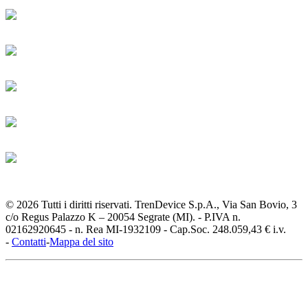
© 2026 Tutti i diritti riservati. TrenDevice S.p.A., Via San Bovio, 3
c/o Regus Palazzo K – 20054 Segrate (MI). - P.IVA n.
02162920645 - n. Rea MI-1932109 - Cap.Soc. 248.059,43 € i.v.
-
Contatti
-
Mappa del sito