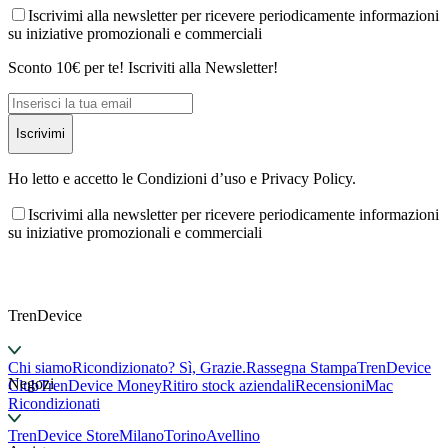
Iscrivimi alla newsletter per ricevere periodicamente informazioni
su iniziative promozionali e commerciali
Sconto 10€ per te! Iscriviti alla Newsletter!
Iscrivimi
Ho letto e accetto le Condizioni d’uso e Privacy Policy.
Iscrivimi alla newsletter per ricevere periodicamente informazioni
su iniziative promozionali e commerciali
TrenDevice
Chi siamo
Ricondizionato? Sì, Grazie.
Rassegna Stampa
TrenDevice
Negozi
Club
TrenDevice Money
Ritiro stock aziendali
Recensioni
Mac
Ricondizionati
TrenDevice Store
Milano
Torino
Avellino