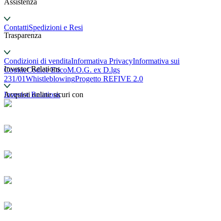
Assistenza
Contatti
Spedizioni e Resi
Trasparenza
Condizioni di vendita
Informativa Privacy
Informativa sui
Investor Relations
Cookie
Codice Etico
M.O.G. ex D.lgs
231/01
Whistleblowing
Progetto REFIVE 2.0
Investor Relations
Acquisti online sicuri con