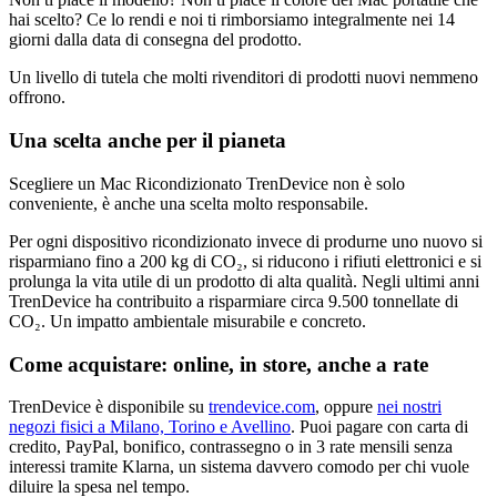
hai scelto? Ce lo rendi e noi ti rimborsiamo integralmente nei 14
giorni dalla data di consegna del prodotto.
Un livello di tutela che molti rivenditori di prodotti nuovi nemmeno
offrono.
Una scelta anche per il pianeta
Scegliere un Mac Ricondizionato TrenDevice non è solo
conveniente, è anche una scelta molto responsabile.
Per ogni dispositivo ricondizionato invece di produrne uno nuovo si
risparmiano fino a 200 kg di CO₂, si riducono i rifiuti elettronici e si
prolunga la vita utile di un prodotto di alta qualità. Negli ultimi anni
TrenDevice ha contribuito a risparmiare circa 9.500 tonnellate di
CO₂. Un impatto ambientale misurabile e concreto.
Come acquistare: online, in store, anche a rate
TrenDevice è disponibile su
trendevice.com
, oppure
nei nostri
negozi fisici a Milano, Torino e Avellino
. Puoi pagare con carta di
credito, PayPal, bonifico, contrassegno o in 3 rate mensili senza
interessi tramite Klarna, un sistema davvero comodo per chi vuole
diluire la spesa nel tempo.