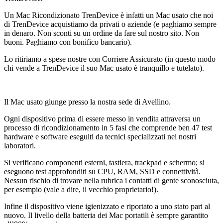
Un Mac Ricondizionato TrenDevice è infatti un Mac usato che noi
di TrenDevice acquistiamo da privati o aziende (e paghiamo sempre
in denaro. Non sconti su un ordine da fare sul nostro sito. Non
buoni. Paghiamo con bonifico bancario).
Lo ritiriamo a spese nostre con Corriere Assicurato (in questo modo
chi vende a TrenDevice il suo Mac usato è tranquillo e tutelato).
Il Mac usato giunge presso la nostra sede di Avellino.
Ogni dispositivo prima di essere messo in vendita attraversa un
processo di ricondizionamento in 5 fasi che comprende ben 47 test
hardware e software eseguiti da tecnici specializzati nei nostri
laboratori.
Si verificano componenti esterni, tastiera, trackpad e schermo; si
eseguono test approfonditi su CPU, RAM, SSD e connettività.
Nessun rischio di trovare nella rubrica i contatti di gente sconosciuta,
per esempio (vale a dire, il vecchio proprietario!).
Infine il dispositivo viene igienizzato e riportato a uno stato pari al
nuovo. Il livello della batteria dei Mac portatili è sempre garantito