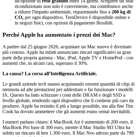
un'opzione di
reso gratuito
entro 14 giorni. Scegliere un Mac
ricondizionato non solo è conveniente, ma contribuisce anche
a ridurre l'impatto ambientale, risparmiando fino a
200 kg di
CO₂
per ogni dispositivo. TrenDevice è disponibile online e
in negozi fisici, con opzioni di pagamento flessibili.
Perché Apple ha aumentato i prezzi dei Mac?
A partire dal 25 giugno 2026, acquistare un Mac nuovo è diventato
più costoso. Apple ha infatti annunciato rincari significativi su gran
parte della propria gamma - Mac, iPad, Apple TV e HomePod - con
aumenti che, in alcuni casi, superano il 30%.
La causa? La corsa all’Intelligenza Artificiale.
Le grandi aziende tech stanno acquistando enormi quantità di chip di
memoria ad alte prestazioni per addestrare e far funzionare i modelli
IA. Questo ha fatto schizzare i costi delle DRAM e degli SSD a
livello globale, rendendo ogni dispositivo che li contiene più caro da
produrre. Apple ha resistito il più a lungo possibile, ma alla fine Tim
Cook ha dovuto ammettere che gli aumenti erano ormai inevitabili.
I numeri parlano chiaro: il MacBook Air è aumentato di 200 euro, il
MacBook Pro base di 300 euro, mentre il Mac Studio M3 Ultra ha
subito un rincaro di ben 1.300 euro. Il Mac Neo adesso parte da 799